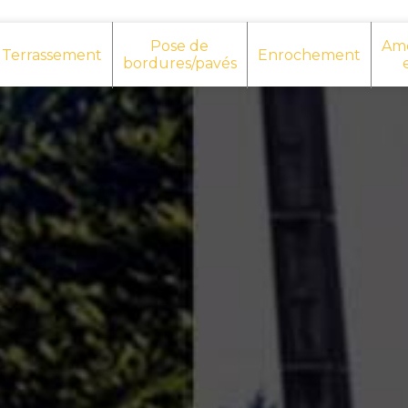
Pose de
Am
Terrassement
Enrochement
bordures/pavés