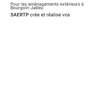
Pour les aménagements extérieurs à
Bourgoin-Jallieu
SAERTP
crée et réalise vos
aménagements extérieurs
à Bourgoin-
Jallieu. Votre entreprise de TP saura
donner vie à vos différents projets
conformément à vos attentes et aux
normes. Nous vous faisons bénéficier
de nos 10 années d’expérience.
Découvrez nos réalisations
d'aménagement
à Bourgoin-Jallieu et
sa région
.
Contactez SAERTP
, votre expert en
aménagements divers à Bourgoin-
Jallieu, pour toute
demande de devis
ou de renseignements
supplémentaires.