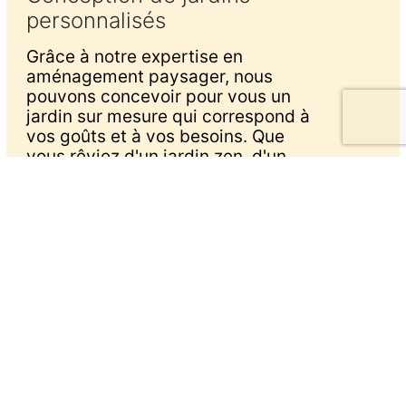
personnalisés
Grâce à notre expertise en
aménagement paysager, nous
pouvons concevoir pour vous un
jardin sur mesure qui correspond à
vos goûts et à vos besoins. Que
vous rêviez d'un jardin zen, d'un
jardin contemporain ou d'un jardin
potager, nous mettons notre
créativité et notre savoir-faire à
votre service pour réaliser le jardin
de vos rêves.
Engazonnement et entretien
de pelouse
Vous souhaitez une pelouse verte
et dense toute l'année à La Côte-
Saint-André ? SASU SAERTP vous