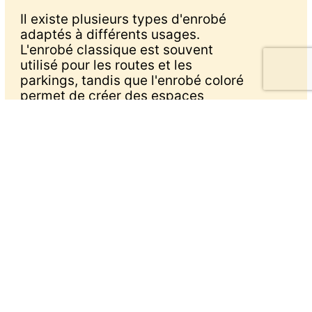
Il existe plusieurs types d'enrobé
adaptés à différents usages.
L'enrobé classique est souvent
utilisé pour les routes et les
parkings, tandis que l'enrobé coloré
permet de créer des espaces
uniques et personnalisés. L'enrobé
drainant est quant à lui idéal pour
limiter les problèmes d'écoulement
des eaux de pluie. En fonction de
votre projet à La Côte-Saint-André,
l'entreprise SASU SAERTP saura
vous conseiller sur le type d'enrobé
le plus adapté.
Les étapes de pose de
l'enrobé
La pose de l'enrobé est une étape
cruciale dans tout projet